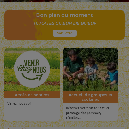
Bon plan
du moment
TOMATES COEUR DE BOEUF
Voir l'offre
Accès et horaires
Accueil de groupes et
scolaires
Venez nous voir
Réservez votre visite : atelier
pressage des pommes,
récoltes....