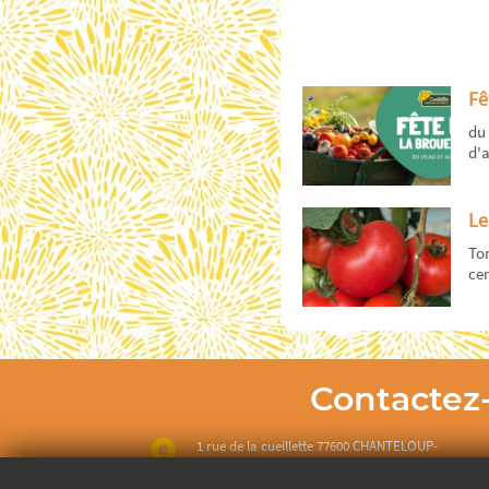
Fê
du 
d'a
Le
To
cer
Contactez
1 rue de la cueillette 77600 CHANTELOUP-
EN-BRIE