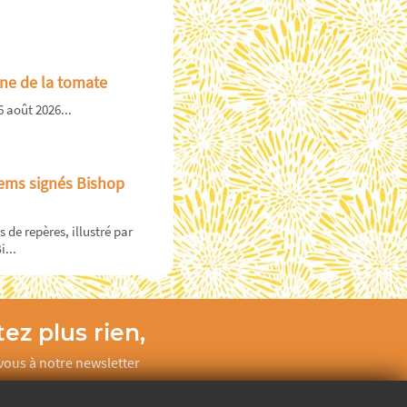
ne de la tomate
6 août 2026...
ems signés Bishop
s de repères, illustré par
i...
ez plus rien,
ous à notre newsletter
Je m’inscris