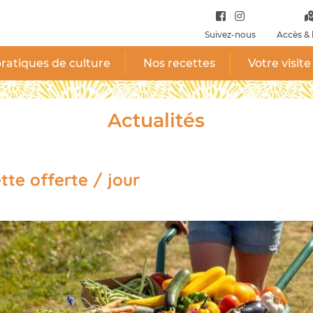
Suivez-nous
Accès & 
ratiques de culture
Nos recettes
Votre visite
Actualités
ette offerte / jour