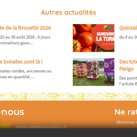
Autres actualités
te de la Brouette 2026
Quinzai
25 au 30 août 2026 , 6 jours
du 4 au 1
nimations gour...
s tomates sont là !
Des tot
Parigo
mates rondes, anciennes ou
ises en quantité ...
Des point
l'artiste B
-nous
Ne rat
Abonnez-v
info@cueillettedechanteloup.fr