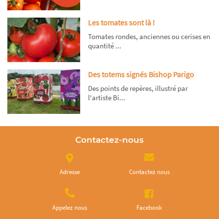
Les tomates sont là !
Tomates rondes, anciennes ou cerises en
quantité ...
Des totems signés Bishop Parigo
Des points de repères, illustré par
l'artiste Bi...
Contactez-nous
Adresse
Contactez nous
Appelez nous
Facebook