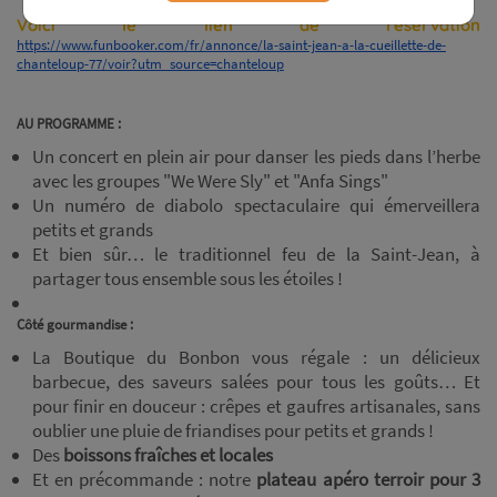
Voici le lien de réservation
https://www.funbooker.com/fr/annonce/la-saint-jean-a-la-cueillette-de-
chanteloup-77/voir?utm_source=chanteloup
AU PROGRAMME :
Un concert en plein air pour danser les pieds dans l’herbe
avec les groupes "We Were Sly" et "Anfa Sings"
Un numéro de diabolo spectaculaire qui émerveillera
petits et grands
Et bien sûr… le traditionnel feu de la Saint-Jean, à
partager tous ensemble sous les étoiles !
Côté gourmandise :
La Boutique du Bonbon vous régale : un délicieux
barbecue, des saveurs salées pour tous les goûts… Et
pour finir en douceur : crêpes et gaufres artisanales, sans
oublier une pluie de friandises pour petits et grands !
Des
boissons fraîches et locales
Et en précommande : notre
plateau apéro terroir pour 3