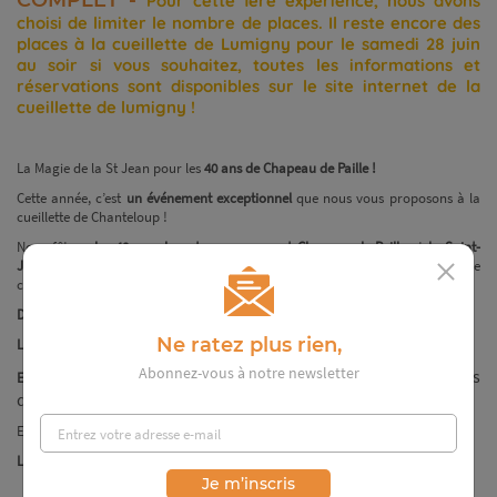
Pour cette 1ère expérience, nous avons
choisi de limiter le nombre de places. Il reste encore des
places à la cueillette de Lumigny pour le samedi 28 juin
au soir si vous souhaitez, toutes les informations et
réservations sont disponibles sur le site internet de la
cueillette de lumigny !
La Magie de la St Jean pour les
40 ans de Chapeau de Paille !
Cette année, c’est
un événement exceptionnel
que nous vous proposons à la
cueillette de Chanteloup !
Nous fêtons
les 40 ans de notre groupement Chapeau de Paille
et
la Saint-
Jean
dans une ambiance festive, conviviale et… chaleureuse au sens propre
comme au figuré
Date :
27 juin à 20h
Ne ratez plus rien,
Lieu
: Cueillette de Chanteloup
Abonnez-vous à notre newsletter
sur réservation
: 3€ par personne (gratuit pour les moins
Entrée
de 3 ans)
Et réservez votre plateau apéro en même temps : 29€ pour 3 personnes.
Limité à 100 personnes, réservations jusqu'au 25 juin
.
Je m’inscris