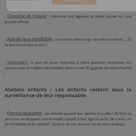
Cherche et trouve
-
: retrouvez nos légumes et outils cachés sur une
grande affiche
Je m’inscris
Aire de jeux gonflable
-
: ce sont les enfants qui vont être contents…. Et
ils dormiront bien le soir !
concours
-
: à vous de jouer, répondez à notre question, remplissez vos
coordonnées et mettez votre bulletin dans l'urne ! Et gagnez des bons d'achat
!
Ateliers enfants : Les enfants restent sous la
surveillance de leur responsable.
Permis brouette
-
: les enfants passent leur permis brouette ! Ils font un
parcours en dirigeant une brouette, adapté à leur âge (à partir de 2 ans), un
jeu d’habileté et de rapidité ! (prévoir 15 min durant l’un de nos créneaux)