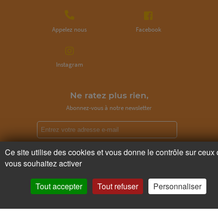
Appelez nous
Facebook
Instagram
Ne ratez plus rien,
Abonnez-vous à notre newsletter
Ce site utilise des cookies et vous donne le contrôle sur ceux
Je m’inscris
vous souhaitez activer
Tout accepter
Tout refuser
Personnaliser
Pour votre santé, mangez au moins cinq fruits et légumes par jour.
www.mangerbouger.fr
Copyright © - 2026 GIE Chapeau de Paille
-
Mentions légales