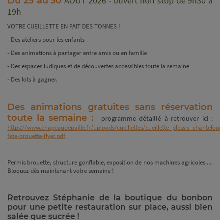
AOUT 2026 - ouvert non stop de 9h30 à
Du 25 au 30
19h
VOTRE CUEILLETTE EN FAIT DES TONNES !
- Des ateliers pour les enfants
- Des animations à partager entre amis ou en famille
- Des espaces ludiques et de découvertes accessibles toute la semaine
- Des lots à gagner.
Des animations gratuites sans réservation
toute la semaine :
programme détaillé à retrouver ici :
https://www.chapeaudepaille.fr/uploads/cueillettes/cueillette_plessis_chantelo
fete-brouette-flyer.pdf
Permis brouette, structure gonflable, exposition de nos machines agricoles.....
Bloquez dès maintenant votre semaine !
Retrouvez Stéphanie de la boutique du bonbon
pour une petite restauration sur place, aussi bien
salée que sucrée !