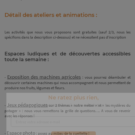
Détail des ateliers et animations :
Les activités que nous vous proposons sont gratuites (sauf 2/3, nous les
spécifions dans la description ci-dessous) et ne nécessitent pas d’inscription
Espaces ludiques et de découvertes accessibles
toute la semaine :
Exposition des machines agricoles
-
: vous pourrez déambuler et
découvrir certaines machines qui nous accompagnent et nous permettent de
produire nos fruits, légumes et fleurs.
Jeux pédagogiques
-
sur 2 thèmes « notre métier » et « les mystères du
potager » : nous vous remettons la grille de questions…. A vous de revenir
avec les réponses !
Ne ratez plus rien,
Abonnez-vous à notre newsletter
Espace photo
-
: posez au milieu de la cueillette !