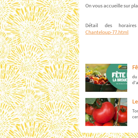
On vous accueille sur pl
Détail des horai
Chanteloup-77.html
Fê
du 
d'a
Le
To
cer