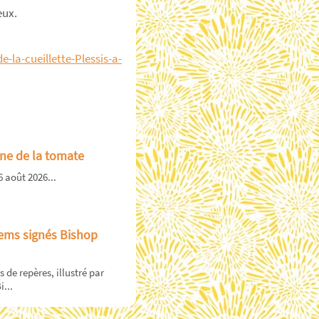
eux.
-la-cueillette-Plessis-a-
ne de la tomate
6 août 2026...
ems signés Bishop
s de repères, illustré par
i...