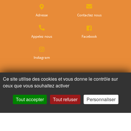
Adresse
Contactez nous
Appelez nous
Facebook
Instagram
Ne ratez plus rien,
Ce site utilise des cookies et vous donne le contrôle sur
Abonnez-vous à notre newsletter
ceux que vous souhaitez activer
Tout accepter
Tout refuser
Personnaliser
Je m’inscris