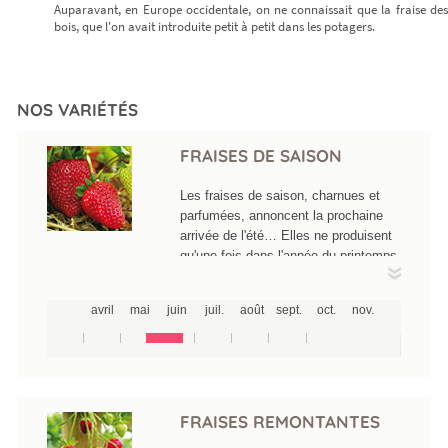
Auparavant, en Europe occidentale, on ne connaissait que la fraise des
bois, que l'on avait introduite petit à petit dans les potagers.
NOS VARIÉTÉS
FRAISES DE SAISON
Les fraises de saison, charnues et
parfumées, annoncent la prochaine
arrivée de l'été… Elles ne produisent
qu'une fois dans l'année du printemps
jusqu'à la mi-juillet suivant les
variétés. L'une des plus précoces est
avril
mai
juin
juil.
août
sept.
oct.
nov.
la Gariguette accompagnée de
Cigaline et de Ciflorette, des fraises
allongées, parfumées et peu sucrées.
Ensuite, toute une cohorte rouge vif
plus sucrée mûrit successivement
avec notamment Darselect, Sonata,
FRAISES REMONTANTES
Asia, Honeye oye,...Le bal de l'été se