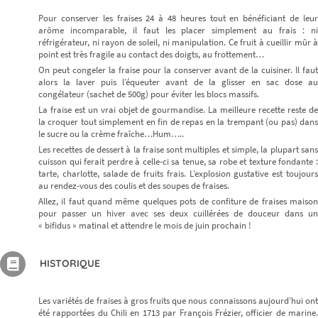
Pour conserver les fraises 24 à 48 heures tout en bénéficiant de leur
arôme incomparable, il faut les placer simplement au frais : ni
réfrigérateur, ni rayon de soleil, ni manipulation. Ce fruit à cueillir mûr à
point est très fragile au contact des doigts, au frottement…
On peut congeler la fraise pour la conserver avant de la cuisiner. Il faut
alors la laver puis l’équeuter avant de la glisser en sac dose au
congélateur (sachet de 500g) pour éviter les blocs massifs.
La fraise est un vrai objet de gourmandise. La meilleure recette reste de
la croquer tout simplement en fin de repas en la trempant (ou pas) dans
le sucre ou la crème fraîche…Hum…..
Les recettes de dessert à la fraise sont multiples et simple, la plupart sans
cuisson qui ferait perdre à celle-ci sa tenue, sa robe et texture fondante :
tarte, charlotte, salade de fruits frais. L’explosion gustative est toujours
au rendez-vous des coulis et des soupes de fraises.
Allez, il faut quand même quelques pots de confiture de fraises maison
pour passer un hiver avec ses deux cuillérées de douceur dans un
« bifidus » matinal et attendre le mois de juin prochain !
HISTORIQUE
Les variétés de fraises à gros fruits que nous connaissons aujourd’hui ont
été rapportées du Chili en 1713 par François Frézier, officier de marine.