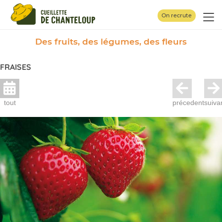
Panneau de gestion des cookies
On recrute
Des fruits, des légumes, des fleurs
FRAISES
tout
précedent
suiva