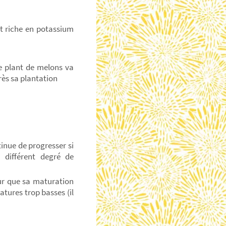
st riche en potassium
le plant de melons va
rès sa plantation
inue de progresser si
 différent degré de
our que sa maturation
tures trop basses (il