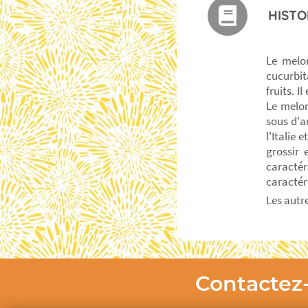
HISTO
Le melo
cucurbi
fruits. I
Le melon
sous d'a
l'Italie 
grossir 
caracté
caractér
Les autr
Contactez