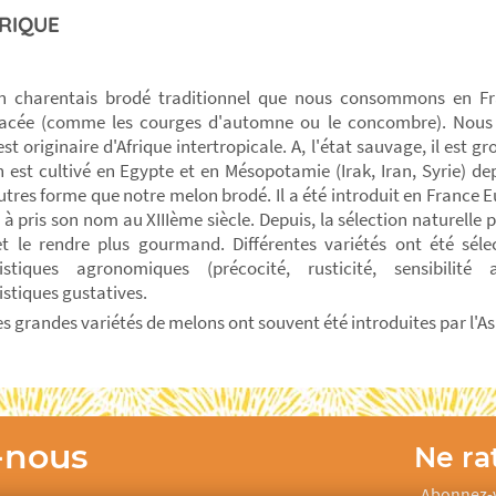
RIQUE
n charentais brodé traditionnel que nous consommons en Fr
tacée (comme les courges d'automne ou le concombre). Nou
l est originaire d'Afrique intertropicale. A, l'état sauvage, il es
 est cultivé en Egypte et en Mésopotamie (Irak, Iran, Syrie) de
utres forme que notre melon brodé. Il a été introduit en France 
et à pris son nom au XIIIème siècle. Depuis, la sélection naturelle 
et le rendre plus gourmand. Différentes variétés ont été séle
ristiques agronomiques (précocité, rusticité, sensibilité
istiques gustatives.
es grandes variétés de melons ont souvent été introduites par l'A
-nous
Ne rat
Abonnez-v