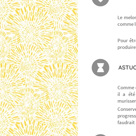
Le melon
comme l
Pour êtr
produire
ASTUC
Comme de
il a ét
murissem
Conserve
progress
faudrait