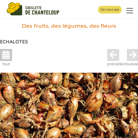
Panneau de gestion des cookies
On recrute
Des fruits, des légumes, des fleurs
ECHALOTES
tout
précedent
suiva