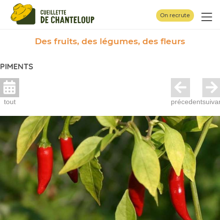
Panneau de gestion des cookies
On recrute
Des fruits, des légumes, des fleurs
PIMENTS
tout
précedent
suiva