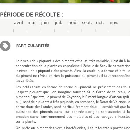
PÉRIODE DE RÉCOLTE :
avril
mai
juin
juil.
août
sept.
oct.
nov.
PARTICULARITÉS
Le niveau de « piquant » des piments est aussi très variable, il est dû à la
concentration de la plante en capsaïcine. L’échelle de Scoville caractérise
le niveau de « piquant » des piments. Ainsi, la couleur, la forme et la taille
du piment ne révèle en rien la puissance du piment : il faut reconnaître
les variétés.
Les petits fruits en forme de corne du piment ne présentent pas tous
l'aspect piquant que l'on imagine souvent. Si le Corne de taureau, le
piment d'Espelette, le piment de Cayenne, le Piment langue d'oiseau (pili-
pili), sont de piquants à très piquants, en revanche, le Doux de Valence, le
corne doux des Landes, sont particulièrement doux. Il semblerait que la
puissance des piments dans leur contrée d'origine soit associée à la
pression dans l'environnement des maladies et des ravageurs insectes
sur la plante.
On prête au piment des vertus bactéricides, il faut toutefois porter une