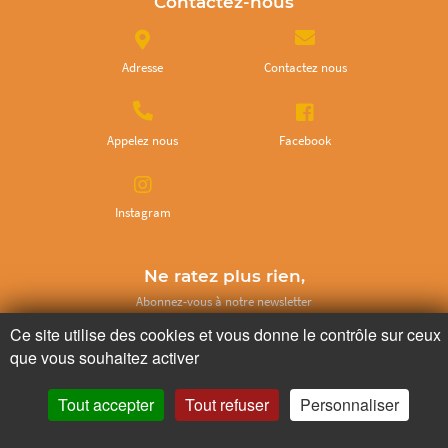
Contactez-nous
Adresse
Contactez nous
Appelez nous
Facebook
Instagram
Ne ratez plus rien,
Abonnez-vous à notre newsletter
Ce site utilise des cookies et vous donne le contrôle sur ceux
que vous souhaitez activer
Tout accepter
Tout refuser
Personnaliser
Je m’inscris