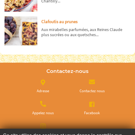
Chantilly...
Clafoutis au prunes
Aux mirabelles parfumées, aux Reines Claude
plus sucrées ou aux quetsches...
Contactez-nous
Adresse
Contactez nous
Appelez nous
Facebook
Instagram