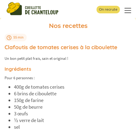
Panneau de gestion des cookies
On recrute
Nos recettes
55 min
Clafoutis de tomates cerises à la ciboulette
Un bon petit plat frais, sain et original !
Ingrédients
Pour 6 personnes :
400g de tomates cerises
6 brins de ciboulette
150g de farine
50g de beurre
3 œufs
½ verre de lait
sel