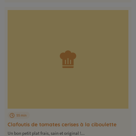
55 min
Clafoutis de tomates cerises à la ciboulette
Un bon petit plat frais, sain et original !...