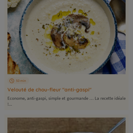
50 min
Velouté de chou-fleur "anti-gaspi"
Econome, anti-gaspi, simple et gourmande … La recette idéale
!...