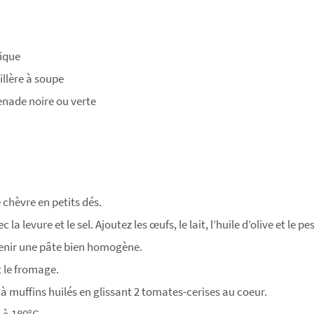
mique
uillère à soupe
penade noire ou verte
chèvre en petits dés.
la levure et le sel. Ajoutez les œufs, le lait, l’huile d’olive et le pe
enir une pâte bien homogène.
t le fromage.
à muffins huilés en glissant 2 tomates-cerises au coeur.