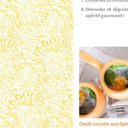
Enfournez 20 minutes
Démoulez et déguste
apéritif gourmand !
Oeufs cocotte aux épi