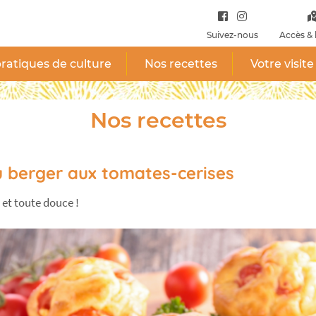
Suivez-nous
Accès & 
ratiques de culture
Nos recettes
Votre visite
Nos recettes
u berger aux tomates-cerises
 et toute douce !