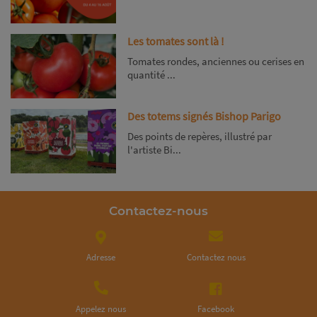
Les tomates sont là !
Tomates rondes, anciennes ou cerises en
quantité ...
Des totems signés Bishop Parigo
Des points de repères, illustré par
l'artiste Bi...
Contactez-nous
Adresse
Contactez nous
Appelez nous
Facebook