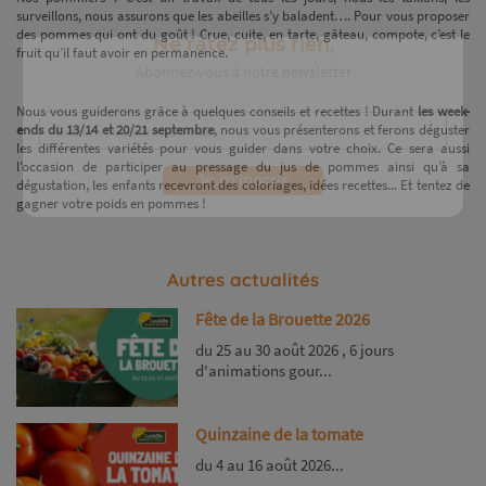
surveillons, nous assurons que les abeilles s’y baladent…. Pour vous proposer
des pommes qui ont du goût ! Crue, cuite, en tarte, gâteau, compote, c’est le
fruit qu’il faut avoir en permanence.
Nous vous guiderons grâce à quelques conseils et recettes ! Durant
les week-
Ne ratez plus rien,
ends du 13/14 et 20/21
septembre
, nous vous présenterons et ferons déguster
Abonnez-vous à notre newsletter
les différentes variétés pour vous guider dans votre choix. Ce sera aussi
l’occasion de participer au pressage du jus de pommes ainsi qu’à sa
dégustation, les enfants recevront des coloriages, idées recettes... Et tentez de
gagner votre poids en pommes !
Je m’inscris
Autres actualités
Fête de la Brouette 2026
du 25 au 30 août 2026 , 6 jours
d'animations gour...
Quinzaine de la tomate
du 4 au 16 août 2026...