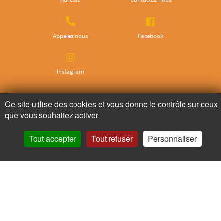
Appelez nous
Facebook
Instagram
Ne ratez plus rien,
Ce site utilise des cookies et vous donne le contrôle sur ceux
que vous souhaitez activer
Abonnez-vous à notre newsletter
Tout accepter
Tout refuser
Personnaliser
Je m’inscris
Pour votre santé, mangez au moins cinq fruits et légumes par jour.
www.mangerbouger.fr