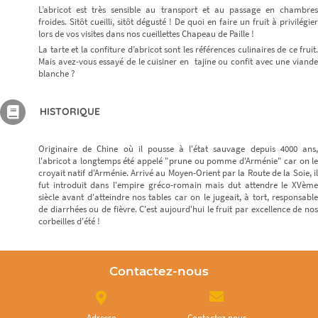
L’abricot est très sensible au transport et au passage en chambres
froides. Sitôt cueilli, sitôt dégusté ! De quoi en faire un fruit à privilégier
lors de vos visites dans nos cueillettes Chapeau de Paille !
La tarte et la confiture d’abricot sont les références culinaires de ce fruit.
Mais avez-vous essayé de le cuisiner en tajine ou confit avec une viande
blanche ?
HISTORIQUE
Originaire de Chine où il pousse à l'état sauvage depuis 4000 ans,
l'abricot a longtemps été appelé "prune ou pomme d'Arménie" car on le
croyait natif d'Arménie. Arrivé au Moyen-Orient par la Route de la Soie, il
fut introduit dans l'empire gréco-romain mais dut attendre le XVème
siècle avant d'atteindre nos tables car on le jugeait, à tort, responsable
de diarrhées ou de fièvre. C'est aujourd'hui le fruit par excellence de nos
corbeilles d'été !
Contactez-nous
Adresse
Contactez nous