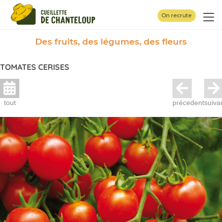
Panneau de gestion des cookies
On recrute
Des fruits, des légumes, des fleurs
TOMATES CERISES
tout
précedent
suiva