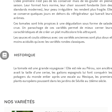
L’idée première n’est pas de les conserver mais de les gouter en pleine
saison. Leur format hors norme, leur chair souvent fondante (loin des
standards modernes), leur peau irrégulière les rendent plus fragile. Elle
se conserve quelques jours en dehors du réfrigérateur qui tuerait leurs
arômes.
Ces tomates sont très propices à une dégustation sous forme de salade
Ne ratez plus rien,
crue. Un panachage de ces variétés permet de mieux cerner leurs
Abonnez-vous à notre newsletter
caractéristiques et de créer un plat multicolore très attrayant.
Les sauces et coulis obtenus avec ces variétés anciennes sont plus doux et
moins acidulés qu’avec les variétés rondes classiques.
HISTORIQUE
Je m’inscris
La tomate est une grande voyageuse ! Elle est née au Pérou, son ancêtre
avait la taille d'une cerise, les galions espagnols lui font conquérir les
potagers du monde entier après une escale au Mexique, les premiers
plants européens poussent dans les jardins de Séville au 16ème siècle.
NOS VARIÉTÉS