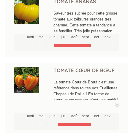
TOMATE ANANAS
Saveur très sucrée pour cette grosse
tomate aux zébrures oranges très
charnue. Cette tomate a tendance à
se fendiller. Très jolie présentation.
avril
mai
juin
juil.
août
sept.
oct.
nov.
TOMATE CŒUR DE BŒUF
La tomate Cœur de Bœuf c'est une
référence dans toutes vos Cueillettes
Chapeau de Paille ! En forme de
cœur, rouge sombre, c'est une variété
dont le fruit peut atteindre 200 à 300g
et même de 500 à 700g selon les
avril
mai
juin
juil.
août
sept.
oct.
nov.
conditions de cultures. Sa chair
délicieuse est très fine et
pratiquement sans pépins, elle a un